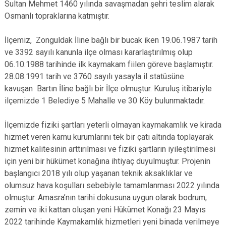
Sultan Mehmet 1460 yılında savaşmadan şehri teslim alarak
Osmanlı topraklarına katmıştır.
İlçemiz,
Zonguldak İline bağlı bir bucak iken 19.06.1987 tarih
ve 3392 sayılı kanunla ilçe olması kararlaştırılmış olup
06.10.1988 tarihinde ilk kaymakam fiilen göreve başlamıştır.
2
8.08.1991 tarih ve 3760 sayılı yasayla il statüsüne
kavuşan
Bartın İline bağlı bir İlçe olmuştur
.
Kuruluş itibariyle
ilçemizde 1 Belediye 5 Mahalle ve 30 Köy bulunmaktadır.
İ
lçemizde fiziki şartları yeterli olmayan kaymakamlık ve kirada
hizmet veren kamu kurumlarını tek bir çatı altında toplayarak
hizmet kalitesinin arttırılması ve fiziki şartların iyileştirilmesi
için yeni bir hükümet konağına ihtiyaç duyulmuştur. Projenin
başlangıcı 2018 yılı olup yaşanan teknik aksaklıklar ve
olumsuz hava koşulları sebebiyle tamamlanması 2022 yılında
olmuştur.
Amasra’nın tarihi dokusuna uygun olarak bodrum,
zemin ve iki kattan oluşan yeni Hükümet Konağı
23 Mayıs
2022 tarihinde Kaymakamlık hizmetleri yeni binada verilmeye