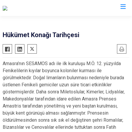
Bartın
Hükümet Konağı Tarihçesi
Amasra
Kurucaşile
Amasra’nın SESAMOS adı ile ilk kuruluşu M.Ö. 12. yüzyılda
Ulus
Fenikelilerin kıyılar boyunca koloniler kurması ile
görülmektedir. Doğal limanların bulunması nedeniyle burada
üstlenen Fenikeli gemiciler uzun süre ticari etkinlikler
göstermişlerdir. Daha sonra Miletoslular, Kimerler, Lidyalılar,
Makedonyalılar tarafından idare edilen Amasra Prenses
Amastris tarafından yönetilmiş ve yeni baştan kurulması,
büyük kent görünüşü alması sağlanmıştır. Prensesin
öldürülmesinden sonra sık sık el değiştiren şehri Romalılar,
Bizanslılar ve Cenovalılar ellerinde tuttuktan sonra Fatih