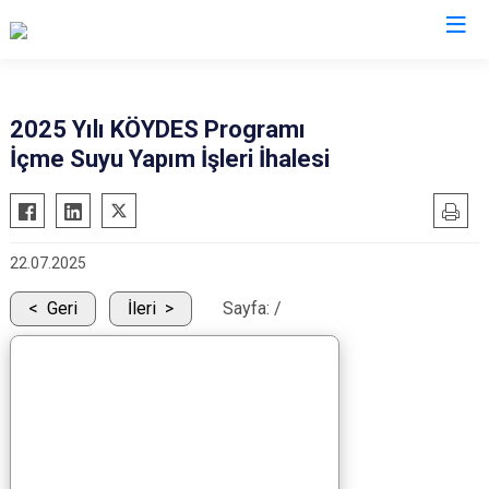
Bartın
2025 Yılı KÖYDES Programı
İçme Suyu Yapım İşleri İhalesi
Amasra
Kurucaşile
Ulus
22.07.2025
Geri
İleri
Sayfa:
/